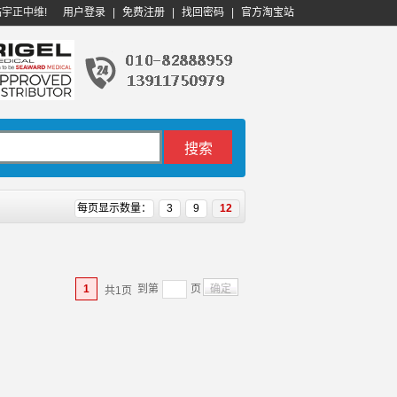
临宇正中维!
用户登录
|
免费注册
|
找回密码
|
官方淘宝站
每页显示数量：
3
9
12
到第
页
确定
1
共1页