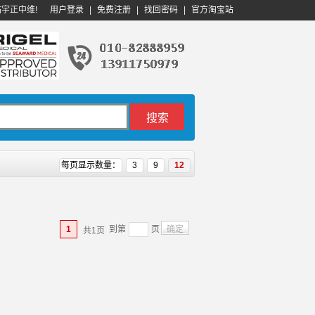
临宇正中维!
用户登录
|
免费注册
|
找回密码
|
官方淘宝站
每页显示数量：
3
9
12
到第
页
确定
1
共1页